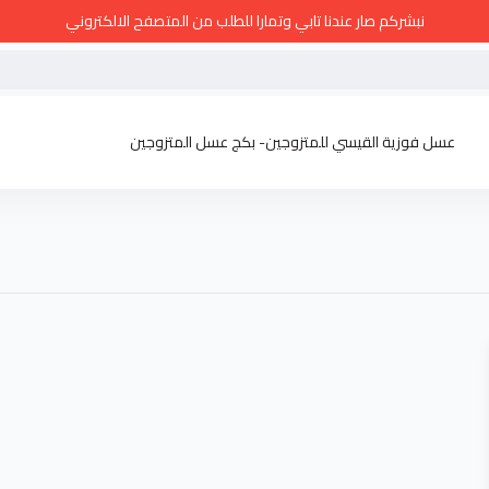
نبشركم صار عندنا تابي وتمارا للطلب من المتصفح الالكتروني
عسل فوزية القيسي للمتزوجين- بكج عسل المتزوجين