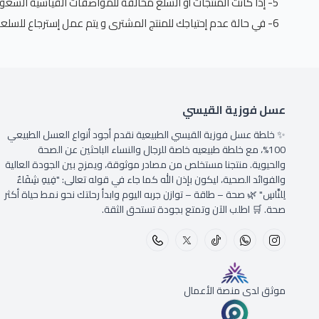
5- إذا كانت المنتجات أو السلع مخالفة للمواصفات القياسية السعودية.
6- في حالة عدم إحتياجك للمنتج المشترى و يتم عمل إسترجاع للسلعة أو المنتج المشترى في خلال 3 أيام من وقت الشراء.
عسل فوزية القيسي
✨ خلطة عسل فوزية القيسي الطبيعية نقدم أجود أنواع العسل الطبيعي
100%، مع خلطة طبيعيه خاصة للرجال والنساء الباحثين عن الصحة
والحيوية. منتجنا مستخلص من مصادر موثوقة، ويمزج بين الجودة العالية
والفوائد الصحية، ليكون بإذن الله كما جاء في قوله تعالى: "فِيهِ شِفَاءٌ
لِلنَّاسِ" 🌿 صحة – طاقة – توازن جربه اليوم وابدأ رحلتك نحو نمط حياة أكثر
صحة. 🛒 اطلب الآن وتمتع بجودة تستحق الثقة.
موثق لدى منصة الأعمال