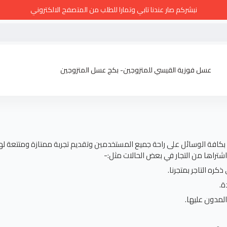
نبشركم صار عندنا تابي وتمارا للطلب من المتصفح الالكتروني
عسل فوزية القيسي للمتزوجين- بكج عسل المتزوجين
مل بكافة الوسائل على راحة جميع المستخدمين وتقديم تجربة ممتازة ومتتعة له
اشتراها من التجار في بعض الحالات مثل:-