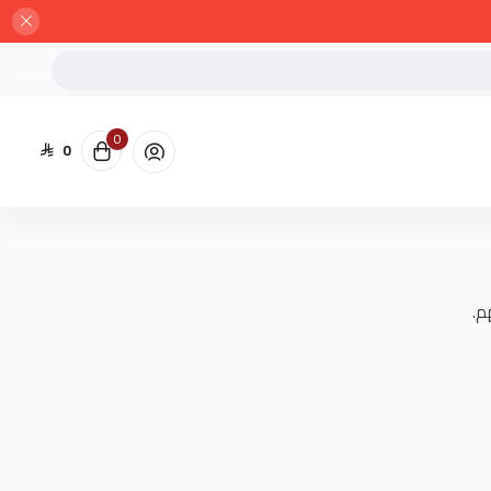
0
0
م.