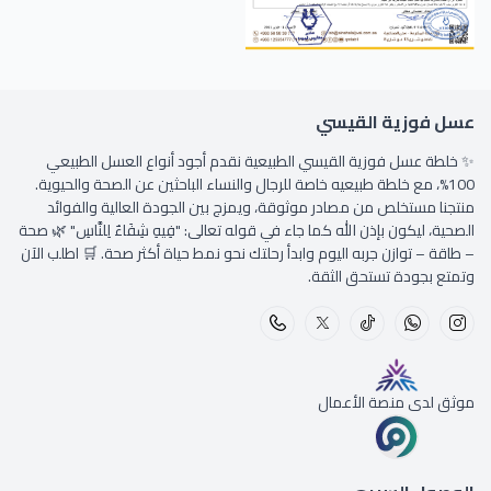
عسل فوزية القيسي
✨ خلطة عسل فوزية القيسي الطبيعية نقدم أجود أنواع العسل الطبيعي
100%، مع خلطة طبيعيه خاصة للرجال والنساء الباحثين عن الصحة والحيوية.
منتجنا مستخلص من مصادر موثوقة، ويمزج بين الجودة العالية والفوائد
الصحية، ليكون بإذن الله كما جاء في قوله تعالى: "فِيهِ شِفَاءٌ لِلنَّاسِ" 🌿 صحة
– طاقة – توازن جربه اليوم وابدأ رحلتك نحو نمط حياة أكثر صحة. 🛒 اطلب الآن
وتمتع بجودة تستحق الثقة.
موثق لدى منصة الأعمال