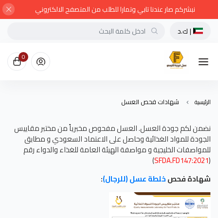
نبشركم صار عندنا تابي وتمارا للطلب من المتصفح الالكتروني
|
ك.د
0
شهادات فحص العسل
الرئيسية
نضمن لكم جودة العسل.
العسل مفحوص مخبرياً من مختبر مقاييس
الجودة للمواد الغذائية وحاصل على الاعتماد السعودي
و مطابق
للمواصفات الخليجية و مواصفة الهيئة العامة للغذاء والدواء رقم
)
SFDA.FD147:2021
(
شهادة فحص
خلطة عسل (للرجال)
: