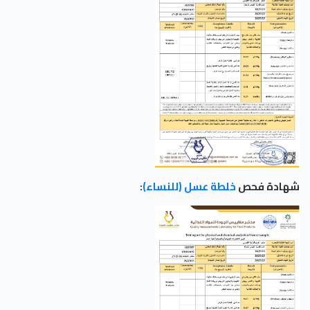
شهادة فحص
خلطة عسل (للنساء)
: