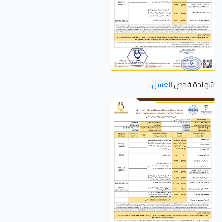
شهادة فحص
العسل
: